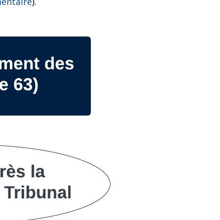
entaire
).