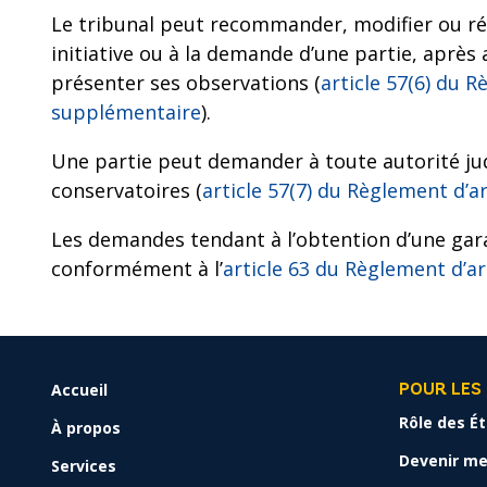
Le tribunal peut recommander, modifier ou r
initiative ou à la demande d’une partie, après 
présenter ses observations (
article 57(6) du 
supplémentaire
).
Une partie peut demander à toute autorité ju
conservatoires (
article 57(7) du Règlement d
Les demandes tendant à l’obtention d’une gar
conformément à l’
article 63 du Règlement d’
Accueil
FOOTER
POUR LES
MENU
Rôle des É
À propos
Devenir me
Services