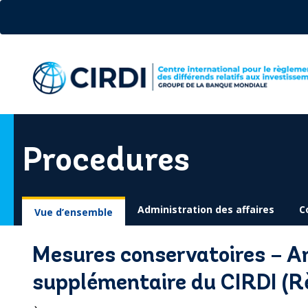
Aller
au
contenu
principal
Procedures
Administration des affaires
C
Vue d’ensemble
Mesures conservatoires – A
supplémentaire du CIRDI (