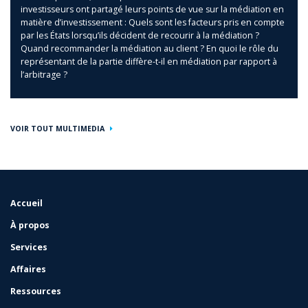
investisseurs ont partagé leurs points de vue sur la médiation en
matière d’investissement : Quels sont les facteurs pris en compte
par les États lorsqu’ils décident de recourir à la médiation ?
Quand recommander la médiation au client ? En quoi le rôle du
représentant de la partie diffère-t-il en médiation par rapport à
l’arbitrage ?
VOIR TOUT MULTIMEDIA
Accueil
FOOTER
MENU
À propos
Services
Affaires
Ressources