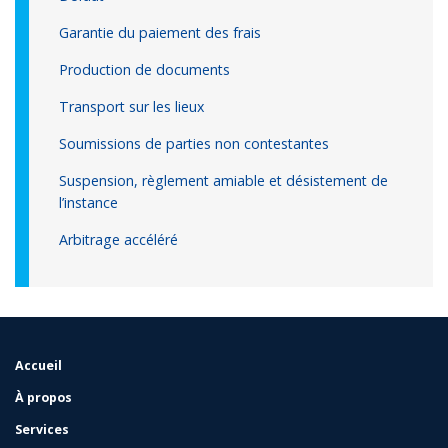
Garantie du paiement des frais
Production de documents
Transport sur les lieux
Soumissions de parties non contestantes
Suspension, règlement amiable et désistement de
l’instance
Arbitrage accéléré
Accueil
FOOTER
MENU
À propos
Services