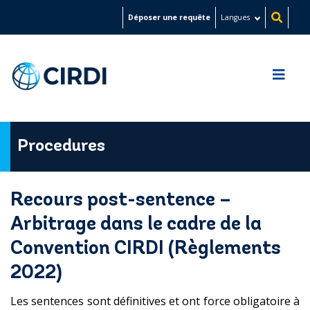
Aller
Déposer une requête
Langues
au
contenu
principal
Procedures
Recours post-sentence –
Arbitrage dans le cadre de la
Convention CIRDI (Règlements
2022)
Les sentences sont définitives et ont force obligatoire à