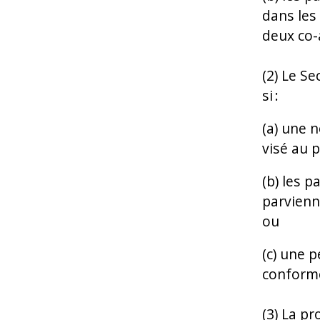
dans les
deux co-
(2) Le S
si :
(a) une 
visé au p
(b) les p
parvienn
ou
(c) une 
conforme 
(3) La p