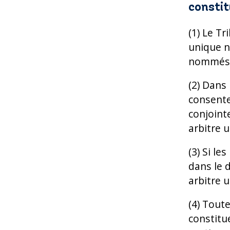
constit
(1) Le T
unique n
nommés e
(2) Dans 
consentem
conjointe
arbitre 
(3) Si le
dans le 
arbitre 
(4) Toute
constitu