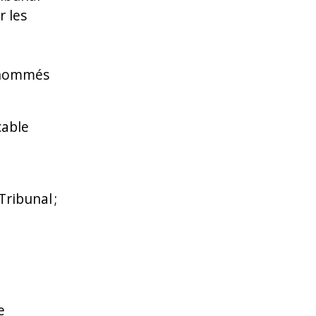
r les
e nommés
cable
ribunal ;
e