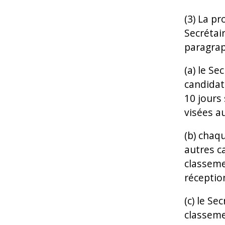
(3) La p
Secrétair
paragrap
(a) le Se
candidat
10 jours
visées a
(b) chaqu
autres c
classeme
réception
(c) le Se
classeme