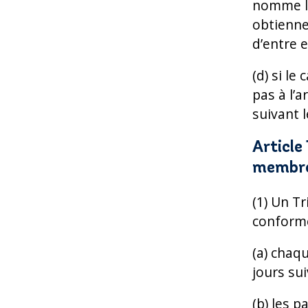
nomme le
obtiennen
d’entre e
(d) si l
pas à l’a
suivant l
Article
membre
(1) Un T
conformé
(a) chaq
jours sui
(b) les 