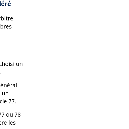
éléré
bitre
mbres
choisi un
s.
général
d un
cle 77.
 77 ou 78
re les