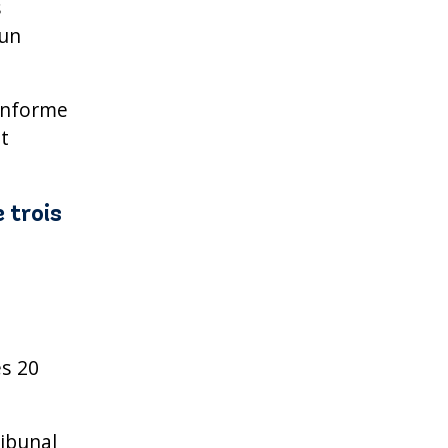
s
’un
conforme
at
 trois
es 20
ribunal