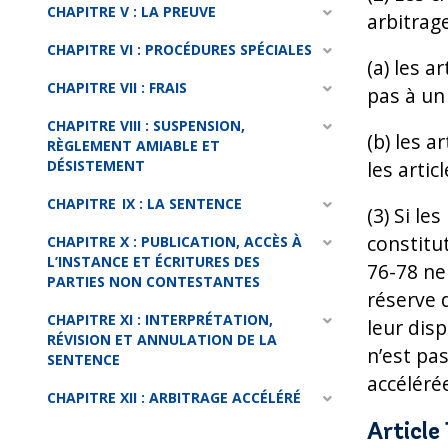
CHAPITRE V : LA PREUVE
arbitrag
CHAPITRE VI : PROCÉDURES SPÉCIALES
(a) les a
CHAPITRE VII : FRAIS
pas à un 
CHAPITRE VIII : SUSPENSION,
(b) les a
RÈGLEMENT AMIABLE ET
DÉSISTEMENT
les artic
CHAPITRE IX : LA SENTENCE
(3) Si le
constitut
CHAPITRE X : PUBLICATION, ACCÈS À
L’INSTANCE ET ÉCRITURES DES
76-78 ne 
PARTIES NON CONTESTANTES
réserve 
CHAPITRE XI : INTERPRÉTATION,
leur disp
RÉVISION ET ANNULATION DE LA
n’est pa
SENTENCE
accélérée
CHAPITRE XII : ARBITRAGE ACCÉLÉRÉ
Article