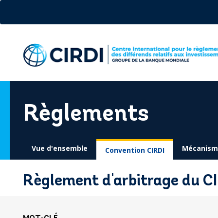
Aller
au
contenu
principal
Règlements
Vue d'ensemble
Mécanisme
Convention CIRDI
Règlement d'arbitrage du C