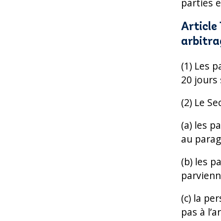
parties e
Article
arbitra
(1) Les 
20 jours 
(2) Le Se
(a) les p
au parag
(b) les p
parvienn
(c) la p
pas à l’ar