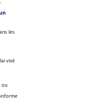
.
 un
ans les
ai visé
; ou
conforme