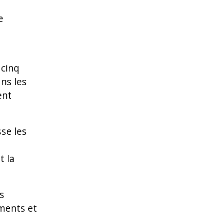
e
 cinq
ns les
ent
sse les
t la
es
ements et