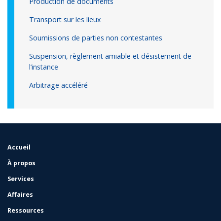
Production de documents
Transport sur les lieux
Soumissions de parties non contestantes
Suspension, règlement amiable et désistement de
l’instance
Arbitrage accéléré
Accueil
FOOTER
MENU
À propos
Services
Affaires
Ressources