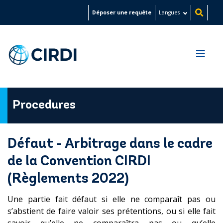
Aller
Déposer une requête
Langues
au
contenu
principal
Procedures
Défaut - Arbitrage dans le cadre
de la Convention CIRDI
(Règlements 2022)
Une partie fait défaut si elle ne comparaît pas ou
s’abstient de faire valoir ses prétentions, ou si elle fait
savoir qu’elle ne comparaîtra pas ou qu’elle