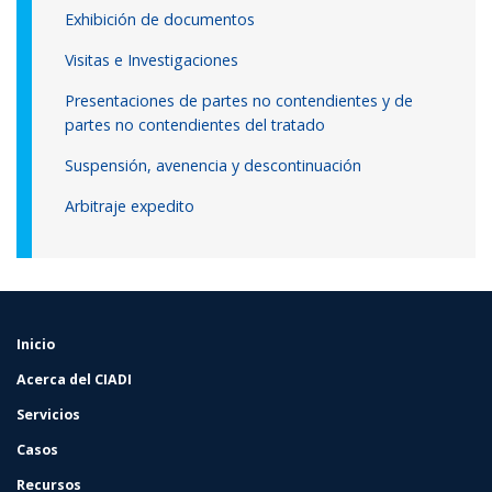
Exhibición de documentos
Visitas e Investigaciones
Presentaciones de partes no contendientes y de
partes no contendientes del tratado
Suspensión, avenencia y descontinuación
Arbitraje expedito
Inicio
FOOTER
MENU
Acerca del CIADI
Servicios
Casos
Recursos