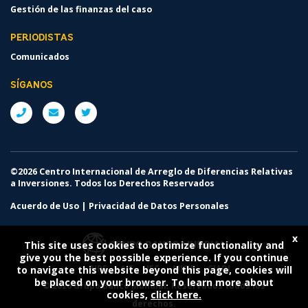
Gestión de las finanzas del caso
PERIODISTAS
Comunicados
SÍGANOS
©2026 Centro Internacional de Arreglo de Diferencias Relativas
a Inversiones. Todos los Derechos Reservados
Acuerdo de Uso
|
Privacidad de Datos Personales
x
This site uses cookies to optimize functionality and
give you the best possible experience. If you continue
BIRF
AIF
IFC
MIGA
CIADI
to navigate this website beyond this page, cookies will
be placed on your browser. To learn more about
©
2026 Grupo Banco Mundial. Reservados todos los
cookies,
click here.
derechos.