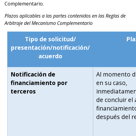
Complementario.
Plazos aplicables a las partes contenidos en las Reglas de
Arbitraje del Mecanismo Complementario
Tipo de solicitud/
Pla
presentación/notificación/
acuerdo
Notificación de
Al momento de
financiamiento por
en su caso,
terceros
inmediatamen
de concluir el
financiamient
después del r