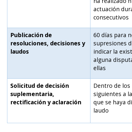
ha realizado 
actuación dur
consecutivos
Publicación de
60 días para n
resoluciones, decisiones y
supresiones d
laudos
indicar la exis
alguna disputa
ellas
Solicitud de decisión
Dentro de los
suplementaria,
siguientes
a l
rectificación y aclaración
que se haya di
laudo