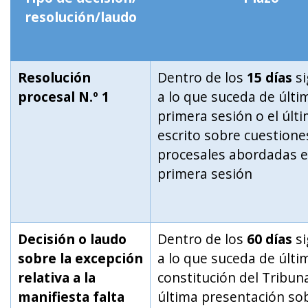
resolución/laudo
Resolución
Dentro de los
15 días
si
procesal N.º 1
a lo que suceda de últim
primera sesión o el últ
escrito sobre cuestione
procesales abordadas e
primera sesión
Decisión o laudo
Dentro de los
60 días
si
sobre la excepción
a lo que suceda de últim
relativa a la
constitución del Tribuna
manifiesta falta
última presentación sob