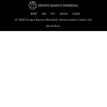
BIRF
AIF
IFC
MIGA
CIADI
©
2026 Grupo Banco Mundial. Reservados todos los
derechos.