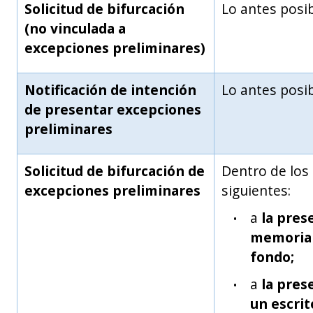
Solicitud de bifurcación
Lo antes posi
(no vinculada a
excepciones preliminares)
Notificación de intención
Lo antes posi
de presentar excepciones
preliminares
Solicitud de bifurcación de
Dentro de los
excepciones preliminares
siguientes:
a
la pres
memorial
fondo;
a
la pres
un escrit