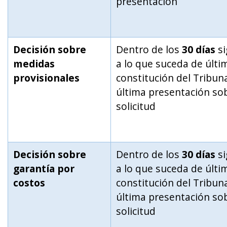
presentación
Decisión sobre
Dentro de los
30 días
si
medidas
a lo que suceda de últim
provisionales
constitución del Tribuna
última presentación sob
solicitud
Decisión sobre
Dentro de los
30 días
si
garantía por
a lo que suceda de últim
costos
constitución del Tribuna
última presentación sob
solicitud