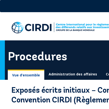
Aller
au
contenu
principal
Procedures
Administration des affaires
C
Vue d’ensemble
Exposés écrits initiaux – Con
Convention CIRDI (Règleme