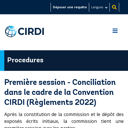
Aller
Déposer une requête
Langues
au
contenu
principal
Procedures
Première session - Conciliation
dans le cadre de la Convention
CIRDI (Règlements 2022)
Après la constitution de la commission et le dépôt des
exposés écrits initiaux, la commission tient une
première session avec les parties.