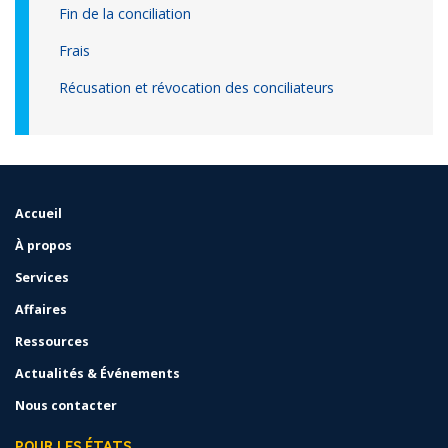
Fin de la conciliation
Frais
Récusation et révocation des conciliateurs
Accueil
FOOTER
MENU
À propos
Services
Affaires
Ressources
Actualités & Événements
Nous contacter
POUR LES ÉTATS