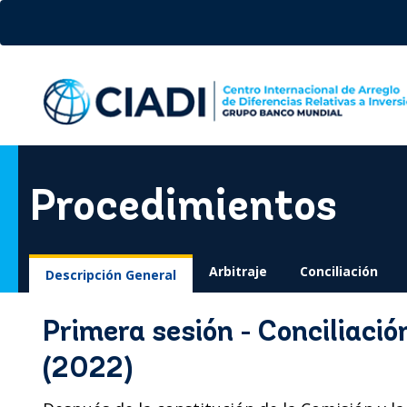
Pasar
al
contenido
principal
Procedimientos
Arbitraje
Conciliación
Descripción General
Primera sesión - Conciliació
(2022)