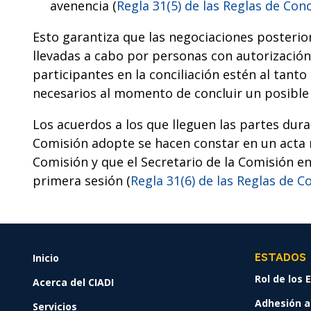
avenencia (
Regla 31(5) de las Reglas de Conc
Esto garantiza que las negociaciones posterio
llevadas a cabo por personas con autorización
participantes en la conciliación estén al tan
necesarios al momento de concluir un posible
Los acuerdos a los que lleguen las partes dura
Comisión adopte se hacen constar en un acta r
Comisión y que el Secretario de la Comisión e
primera sesión (
Regla 31(6) de las Reglas de Co
Inicio
FOOTER
ESTADOS
MENU
Rol de los
Acerca del CIADI
Adhesión al
Servicios