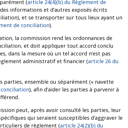
éparément (
article 24(4)(b) du Règlement de
des informations et d’autres exposés écrits
iation), et se transporter sur tous lieux ayant un
ement de conciliation
).
liation, la commission rend les ordonnances de
ciliation, et doit appliquer tout accord conclu
es, dans la mesure où un tel accord n’est pas
glement administratif et financier (
article 26 du
es parties, ensemble ou séparément (« navette
conciliation
), afin d’aider les parties à parvenir à
fférend.
ssion peut, après avoir consulté les parties, leur
pécifiques qui seraient susceptibles d’aggraver le
rticuliers de règlement (
article 24(2)(b) du