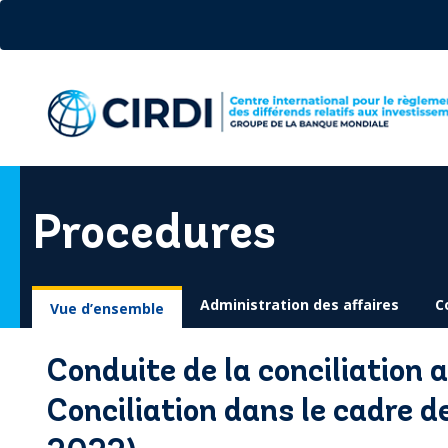
Aller
au
contenu
principal
Procedures
Administration des affaires
C
Vue d’ensemble
Conduite de la conciliation 
Conciliation dans le cadre 