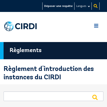
Aller
Déposer une requête
Langues
au
contenu
principal
Règlements
Règlement d'introduction des
instances du CIRDI