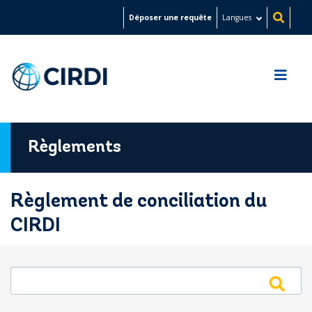
Aller
Déposer une requête
Langues
au
contenu
principal
Règlements
Règlement de conciliation du
CIRDI