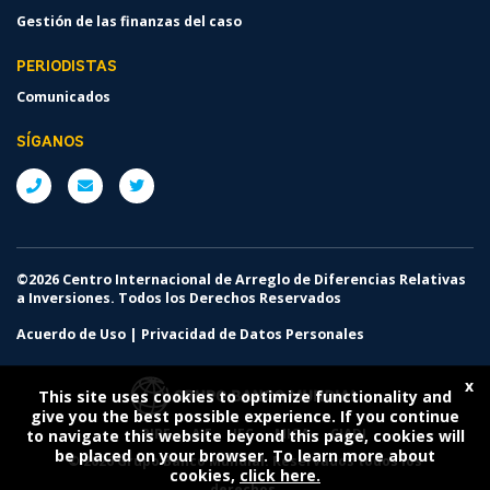
Gestión de las finanzas del caso
PERIODISTAS
Comunicados
SÍGANOS
©2026 Centro Internacional de Arreglo de Diferencias Relativas
a Inversiones. Todos los Derechos Reservados
Acuerdo de Uso
|
Privacidad de Datos Personales
x
This site uses cookies to optimize functionality and
give you the best possible experience. If you continue
BIRF
AIF
IFC
MIGA
CIADI
to navigate this website beyond this page, cookies will
be placed on your browser. To learn more about
©
2026 Grupo Banco Mundial. Reservados todos los
cookies,
click here.
derechos.