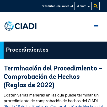
Pasar
Presentar una Solicitud
Idiomas
al
contenido
principal
Procedimientos
Terminación del Procedimiento –
Comprobación de Hechos
(Reglas de 2022)
Existen varias maneras en las que puede terminar un
procedimiento de comprobación de hechos del CIADI
(
Regla 18 de las Reglas de Comprobación de Hechos del