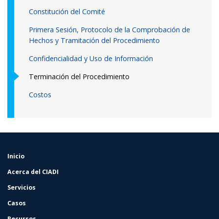
Constitución del Comité
Primera Sesión, Protocolo de la Comprobación de
Hechos y Tramitación del Procedimiento
Confidencialidad y Uso de Información
Terminación del Procedimiento
Costos
Inicio
FOOTER
MENU
Acerca del CIADI
Servicios
Casos
Recursos