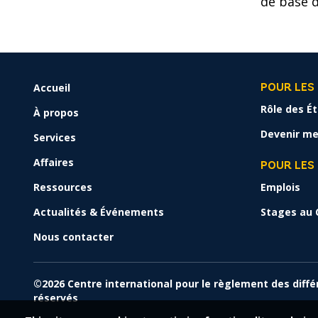
de base d
Accueil
FOOTER
POUR LES
MENU
Rôle des É
À propos
Devenir me
Services
Affaires
POUR LES
Ressources
Emplois
Actualités & Événements
Stages au 
Nous contacter
©2026 Centre international pour le règlement des diffé
réservés