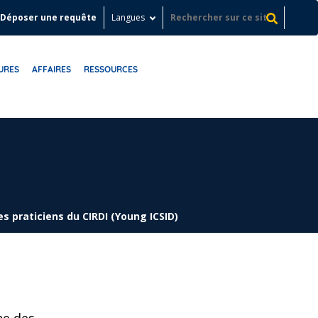
Déposer une requête
Langues
URES
AFFAIRES
RESSOURCES
s praticiens du CIRDI (Young ICSID)