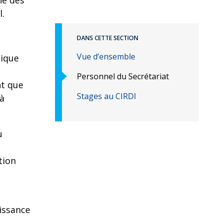
ne des
l.
DANS CETTE SECTION
Vue d’ensemble
dique
Personnel du Secrétariat
nt que
Stages au CIRDI
 à
u
tion
à
aissance