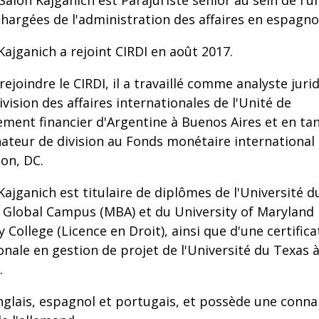
Salon Kajganich est Parajuriste senior au sein de l'u
hargées de l'administration des affaires en espagno
Kajganich a rejoint CIRDI en août 2017.
rejoindre le CIRDI, il a travaillé comme analyste juri
ivision des affaires internationales de l'Unité de
ment financier d'Argentine à Buenos Aires et en ta
teur de division au Fonds monétaire international
on, DC.
Kajganich est titulaire de diplômes de l'Université d
 Global Campus (MBA) et du University of Maryland
y College (Licence en Droit), ainsi que d'une certifica
onale en gestion de projet de l'Université du Texas 
.
anglais, espagnol et portugais, et possède une conn