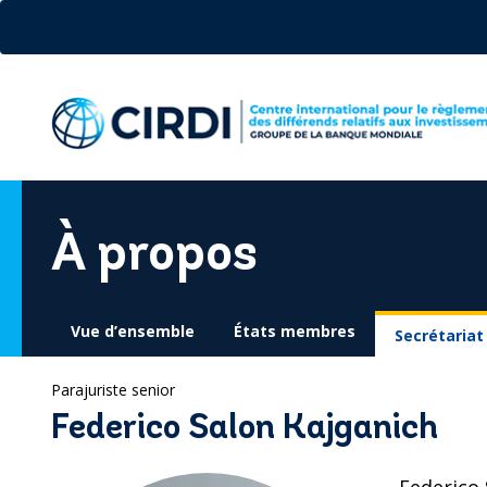
Aller
au
contenu
principal
À propos
Vue d’ensemble
États membres
Secrétariat
Parajuriste senior
Federico Salon Kajganich