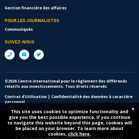
Gestion financière des affaires
POUR LES JOURNALISTES
Communiqués
SUIVEZ-NOUS
©2026 Centre international pour le règlement des différends
relatifs aux investissements. Tous droits réservés
Contrat d’Utilisation
|
Confidentialité des données à caractère
personnel
x
This site uses cookies to optimize functionality and
give you the best possible experience. If you continue
to navigate this website beyond this page, cookies will
be placed on your browser. To learn more about
BIRD
IDA
IFC
MIGA
CIRDI
cookies,
click here.
©
2026 Groupe Banque mondiale. Tous droits réservés.