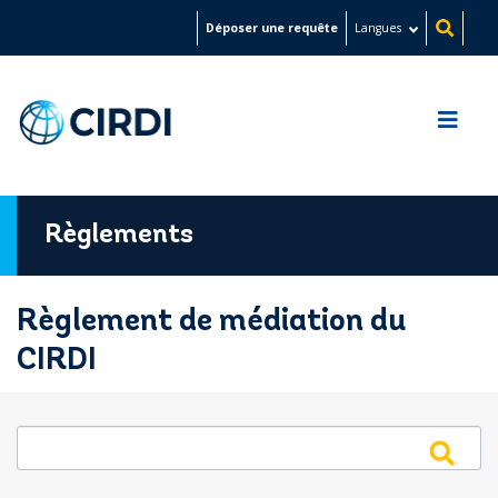
Aller
Déposer une requête
Langues
au
contenu
principal
Règlements
Règlement de médiation du
CIRDI