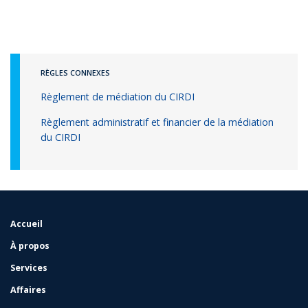
RÈGLES CONNEXES
Règlement de médiation du CIRDI
Règlement administratif et financier de la médiation
du CIRDI
Accueil
FOOTER
MENU
À propos
Services
Affaires