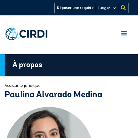
Aller
Déposer une requête
Langues
au
contenu
principal
À propos
​Assistante juridique
Paulina Alvarado Medina