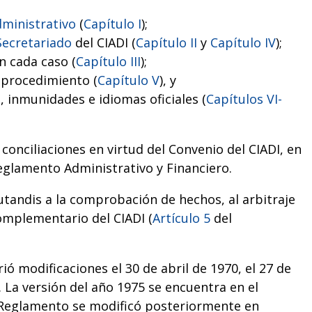
ministrativo
(
Capítulo I
);
Secretariado
del CIADI (
Capítulo II
y
Capítulo IV
);
n cada caso (
Capítulo III
);
 procedimiento (
Capítulo V
), y
, inmunidades e idiomas oficiales (
Capítulos VI-
 conciliaciones en virtud del Convenio del CIADI, en
eglamento Administrativo y Financiero.
tandis a la comprobación de hechos, al arbitraje
Complementario del CIADI (
Artículo 5
del
ó modificaciones el 30 de abril de 1970, el 27 de
 La versión del año 1975 se encuentra en el
e Reglamento se modificó posteriormente en