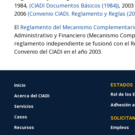
1984,
(CIADI Documentos Básicos (1984))
, 200
2006
(Convenio CIADI, Reglamento y Reglas (20
El
Reglamento del Mecanismo Complementario
Administrativo y Financiero (Mecanismo Comp
reglamento independiente se fusionó con el R
Convenio del CIADI en el año 2003.
Inicio
FOOTER
ESTADOS
MENU
Rol de los
Acerca del CIADI
Adhesión al
Servicios
Casos
SOLICITA
Recursos
Empleos