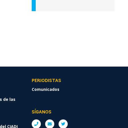
PERIODISTAS
Comunicados
s de las
SÍGANOS
del CIADI