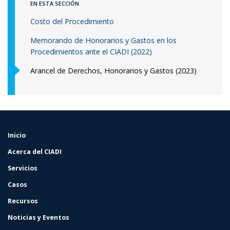
EN ESTA SECCIÓN
Costo del Procedimiento
Memorando de Honorarios y Gastos en los
Procedimientos ante el CIADI (2022)
Arancel de Derechos, Honorarios y Gastos (2023)
Inicio
FOOTER
MENU
Acerca del CIADI
Servicios
Casos
Recursos
Noticias y Eventos