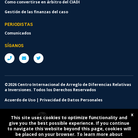
Como convertirse en árbitro del CIADI
Gestión de las finanzas del caso
PERIODISTAS
Comunicados
SÍGANOS
©2026 Centro Internacional de Arreglo de Diferencias Relativas
a Inversiones. Todos los Derechos Reservados
Acuerdo de Uso
|
Privacidad de Datos Personales
x
This site uses cookies to optimize functionality and
give you the best possible experience. If you continue
BIRF
AIF
IFC
MIGA
CIADI
to navigate this website beyond this page, cookies will
be placed on your browser. To learn more about
©
2026 Grupo Banco Mundial. Reservados todos los