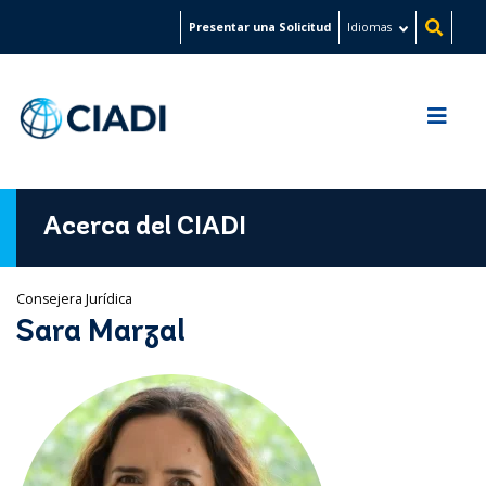
Pasar
Presentar una Solicitud
Idiomas
al
contenido
principal
Acerca del CIADI
​Consejera Jurídica
Sara Marzal