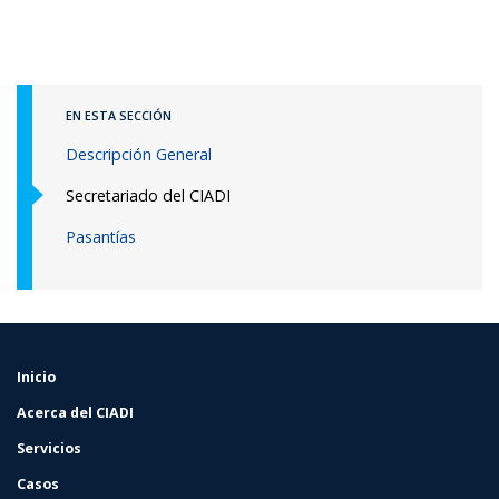
EN ESTA SECCIÓN
Descripción General
Secretariado del CIADI
Pasantías
Inicio
FOOTER
MENU
Acerca del CIADI
Servicios
Casos