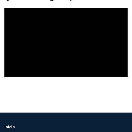
Inicio
FOOTER
MENU