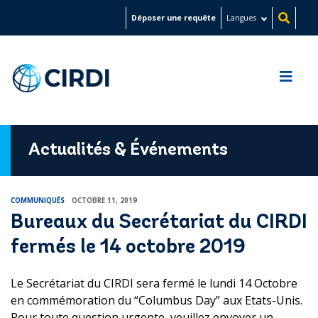
Aller
Déposer une requête
Langues
au
contenu
principal
Actualités & Événements
COMMUNIQUÉS
OCTOBRE 11, 2019
Bureaux du Secrétariat du CIRDI
fermés le 14 octobre 2019
Le Secrétariat du CIRDI sera fermé le lundi 14 Octobre
en commémoration du “Columbus Day” aux Etats-Unis.
Pour toute question urgente, veuillez envoyer un