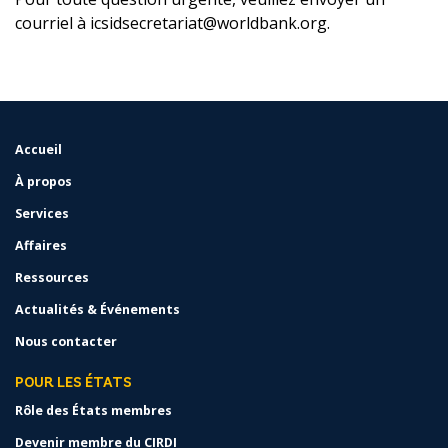
courriel à
icsidsecretariat@worldbank.org
.
Accueil
FOOTER
MENU
À propos
Services
Affaires
Ressources
Actualités & Événements
Nous contacter
POUR LES ÉTATS
Rôle des États membres
Devenir membre du CIRDI