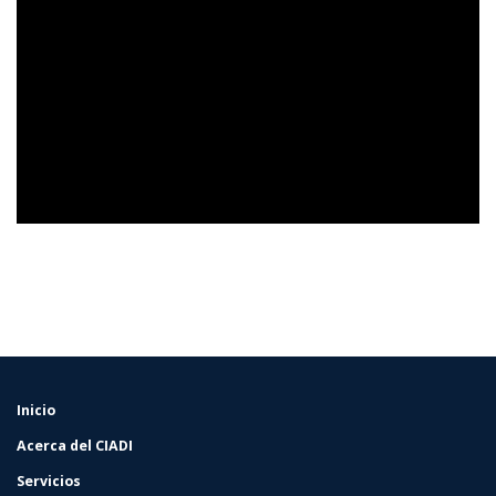
Inicio
FOOTER
MENU
Acerca del CIADI
Servicios