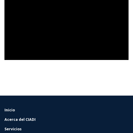
Inicio
FOOTER
MENU
Acerca del CIADI
Servicios